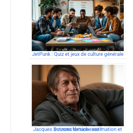
JetPunk : Quiz et jeux de culture générale
Jacques Dutronc fortune : estimation et sources de richesse !