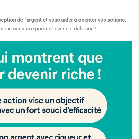
eption de l’argent et vous aider à orienter vos actions.
rence sur votre parcours vers la richesse !