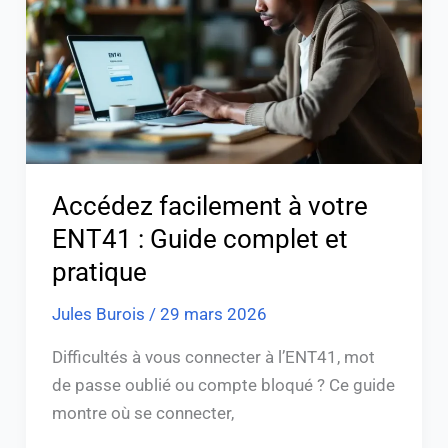
ENT41
:
Guide
complet
et
pratique
Accédez facilement à votre
ENT41 : Guide complet et
pratique
Jules Burois
/
29 mars 2026
Difficultés à vous connecter à l’ENT41, mot
de passe oublié ou compte bloqué ? Ce guide
montre où se connecter,