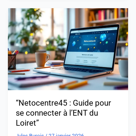
“Netocentre45
:
Guide
pour
se
connecter
à
l’ENT
du
Loiret”
“Netocentre45 : Guide pour
se connecter à l’ENT du
Loiret”
Jules Burois
/
27 janvier 2026