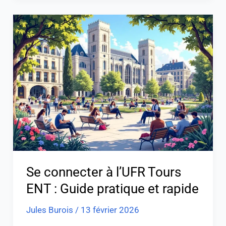
Se
connecter
à
l’UFR
Tours
ENT
:
Guide
pratique
et
rapide
Se connecter à l’UFR Tours
ENT : Guide pratique et rapide
Jules Burois
/
13 février 2026