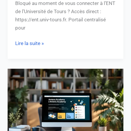
Bloqué au moment de vous connecter à l’ENT
de l’Université de Tours ? Accès direct :
https://ent.univ-tours.fr. Portail centralisé
pour
Lire la suite »
Intranet
Académie
Amiens
:
Guide
d’accès
et
outils