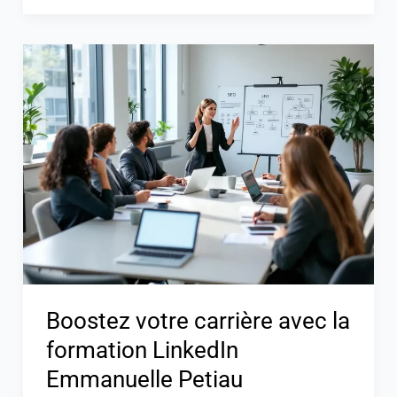
Boostez
votre
carrière
avec
la
formation
LinkedIn
Emmanuelle
Petiau
Boostez votre carrière avec la
formation LinkedIn
Emmanuelle Petiau