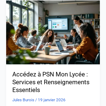
Accédez
à
PSN
Mon
Lycée
:
Services
et
Renseignements
Essentiels
Accédez à PSN Mon Lycée :
Services et Renseignements
Essentiels
Jules Burois
/
19 janvier 2026