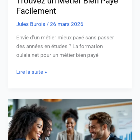
Trouvez un Métier Bien Payé
Facilement
Jules Burois
/
26 mars 2026
Envie d’un métier mieux payé sans passer
des années en études ? La formation
oulala.net pour un métier bien payé
Lire la suite »
Devenir
Certified
Association
Executive
: