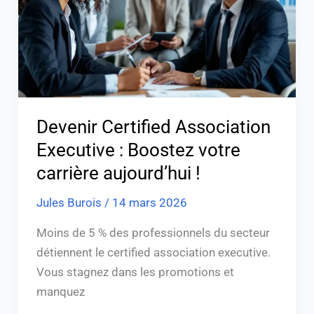
Boostez
votre
carrière
aujourd’hui
!
Devenir Certified Association
Executive : Boostez votre
carrière aujourd’hui !
Jules Burois
/
14 mars 2026
Moins de 5 % des professionnels du secteur
détiennent le certified association executive.
Vous stagnez dans les promotions et
manquez