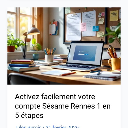
Activez
facilement
votre
compte
Sésame
Rennes
1
en
5
étapes
Activez facilement votre
compte Sésame Rennes 1 en
5 étapes
Jules Burois
/
21 février 2026