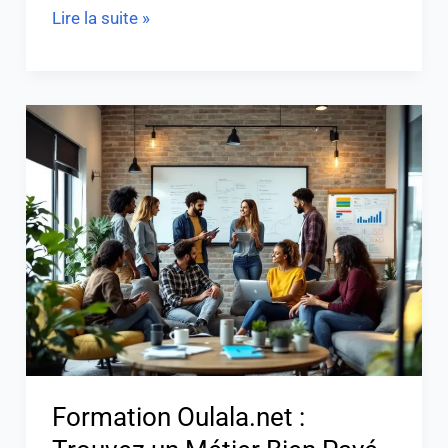
Lire la suite »
Formation
Oulala.net
:
Trouvez
un
Métier
Bien
Payé
Facilement
Formation Oulala.net :