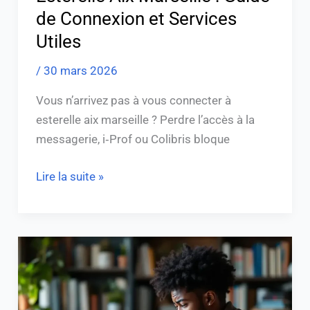
de Connexion et Services
Utiles
/
30 mars 2026
Vous n’arrivez pas à vous connecter à
esterelle aix marseille ? Perdre l’accès à la
messagerie, i‑Prof ou Colibris bloque
Lire la suite »
Accédez
facilement
à
votre