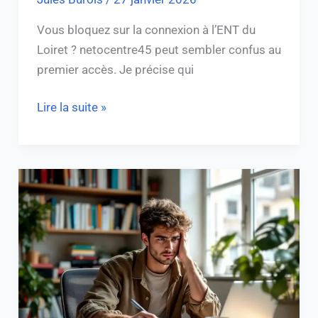
Vous bloquez sur la connexion à l’ENT du
Loiret ? netocentre45 peut sembler confus au
premier accès. Je précise qui
Lire la suite »
Sésame
Rennes
1
:
Activez
et
gérez
votre