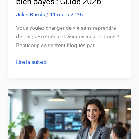
bien payés : Guide 2026
Jules Burois
/
11 mars 2026
Vous voulez changer de vie sans reprendre
de longues études et viser un salaire digne ?
Beaucoup se sentent bloqués par
Lire la suite »
Boostez
votre
CA
:
formation
social