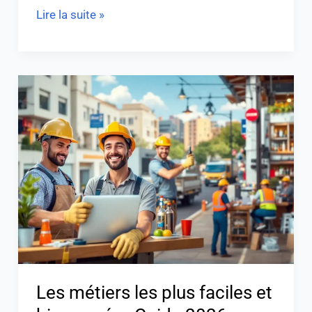
Lire la suite »
Les
métiers
les
plus
faciles
et
bien
payés
:
Guide
2026
Les métiers les plus faciles et