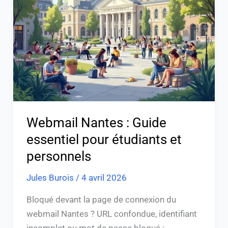
Guide
essentiel
pour
étudiants
et
personnels
Webmail Nantes : Guide
essentiel pour étudiants et
personnels
Jules Burois
/
4 avril 2026
Bloqué devant la page de connexion du
webmail Nantes ? URL confondue, identifiant
incomplet ou mot de passe bloqué :