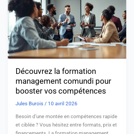
management
comundi
pour
booster
vos
compétences
Découvrez la formation
management comundi pour
booster vos compétences
Jules Burois
/
10 avril 2026
Besoin d’une montée en compétences rapide
et ciblée ? Vous hésitez entre formats, prix et
financements. La formation management