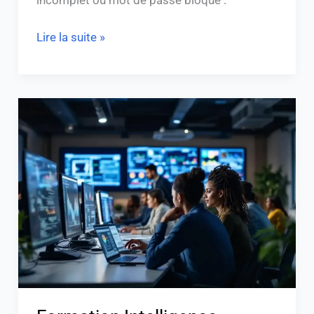
Lire la suite »
Formation
Intelligence
Artificielle
Nexa
:
Boostez
vos
compétences
!