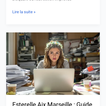
Lire la suite »
Esterelle
Aix
Marseille
:
Guide
de
Connexion
et
Services
Utiles
Esterelle Aix Marseille : Guide