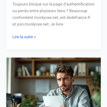
Toujours bloqué sur la page d’authentification
ou perdu entre plusieurs liens ? Beaucoup
confondent monlycee.net, ent.iledefrance.fr
et psn.monlycee.net. Je livre
Lire la suite »
Avertissement
avant
sanction
France
Travail
:
vos