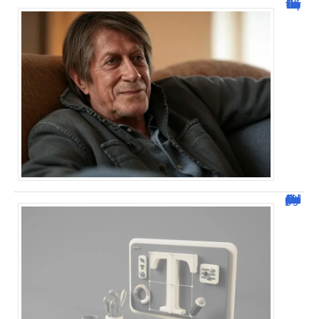
Jacques Dutronc fortune : estimation et sources de richesse !
Dafont Police : guide complet pour télécharger !