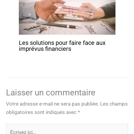
Les solutions pour faire face aux
imprévus financiers
Laisser un commentaire
Votre adresse e-mail ne sera pas publiée.
Les champs
obligatoires sont indiqués avec
*
Écrivez