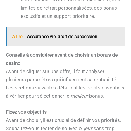
limites de retrait personnalisées, des bonus
exclusifs et un support prioritaire.
A lire :
Assurance vie, droit de succession
Conseils à considérer avant de choisir un bonus de
casino
Avant de cliquer sur une offre, il faut analyser
plusieurs paramètres qui influencent sa rentabilité.
Les sections suivantes détaillent les points essentiels
à vérifier pour sélectionner le
meilleur
bonus.
Fixez vos objectifs
Avant de choisir, il est crucial de définir vos priorités.
Souhaitez-vous tester de nouveaux
jeux
sans trop