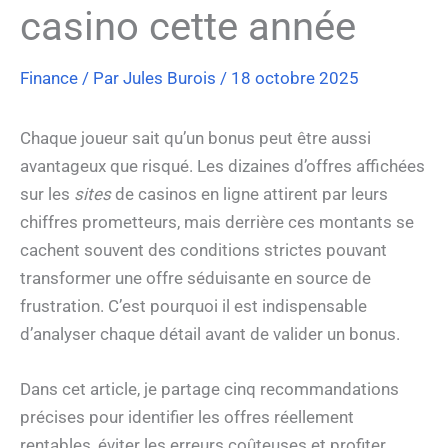
casino cette année
Finance
/ Par
Jules Burois
/
18 octobre 2025
Chaque joueur sait qu’un bonus peut être aussi
avantageux que risqué. Les dizaines d’offres affichées
sur les
sites
de casinos en ligne attirent par leurs
chiffres prometteurs, mais derrière ces montants se
cachent souvent des conditions strictes pouvant
transformer une offre séduisante en source de
frustration. C’est pourquoi il est indispensable
d’analyser chaque détail avant de valider un bonus.
Dans cet article, je partage cinq recommandations
précises pour identifier les offres réellement
rentables, éviter les erreurs coûteuses et profiter