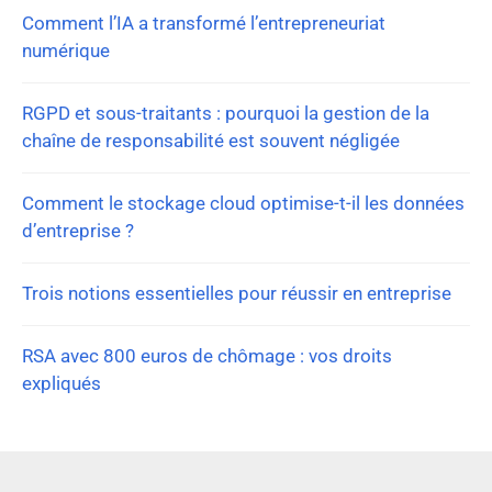
Comment l’IA a transformé l’entrepreneuriat
numérique
RGPD et sous-traitants : pourquoi la gestion de la
chaîne de responsabilité est souvent négligée
Comment le stockage cloud optimise-t-il les données
d’entreprise ?
Trois notions essentielles pour réussir en entreprise
RSA avec 800 euros de chômage : vos droits
expliqués