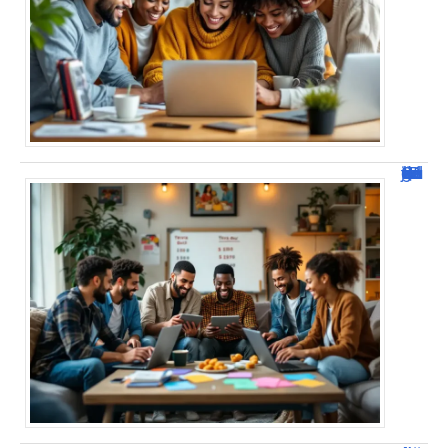
JetPunk : Quiz et jeux de culture générale