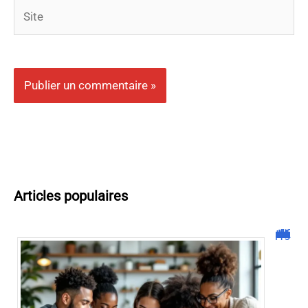
Site
Articles populaires
Malgrim com : tout ce que vous devez savoir sur la plateforme !