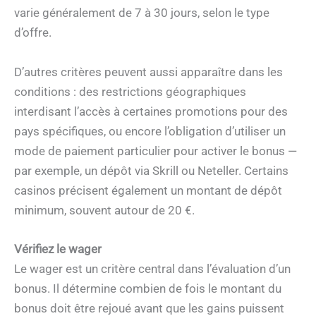
varie généralement de 7 à 30 jours, selon le type
d’offre.
D’autres critères peuvent aussi apparaître dans les
conditions : des restrictions géographiques
interdisant l’accès à certaines promotions pour des
pays spécifiques, ou encore l’obligation d’utiliser un
mode de paiement particulier pour activer le bonus —
par exemple, un dépôt via Skrill ou Neteller. Certains
casinos précisent également un montant de dépôt
minimum, souvent autour de 20 €.
Vérifiez le wager
Le wager est un critère central dans l’évaluation d’un
bonus. Il détermine combien de fois le montant du
bonus doit être rejoué avant que les gains puissent