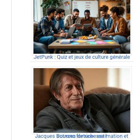
JetPunk : Quiz et jeux de culture générale
Jacques Dutronc fortune : estimation et sources de richesse !