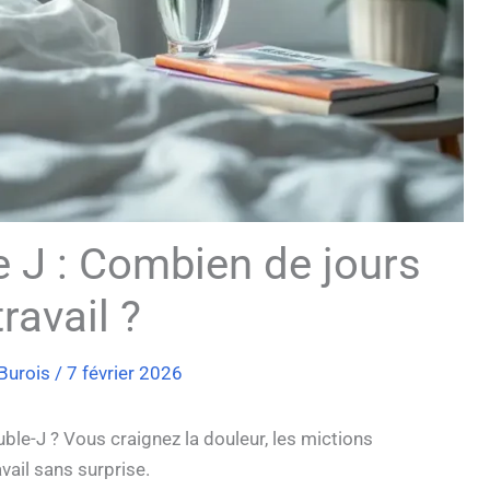
 J : Combien de jours
travail ?
 Burois
/
7 février 2026
ble-J ? Vous craignez la douleur, les mictions
vail sans surprise.