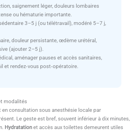
ction, saignement léger, douleurs lombaires
 intense ou hématurie importante.
sédentaire 3–5 j (ou télétravail), modéré 5–7 j,
inaire, douleur persistante, œdème urétéral,
ve (ajouter 2–5 j).
médical, aménager pauses et accès sanitaires,
vail et rendez‑vous post‑opératoire.
et modalités
 en consultation sous anesthésie locale par
présent. Le geste est bref, souvent inférieur à dix minutes,
on.
Hydratation
et accès aux toilettes demeurent utiles