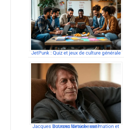
JetPunk : Quiz et jeux de culture générale
Jacques Dutronc fortune : estimation et sources de richesse !