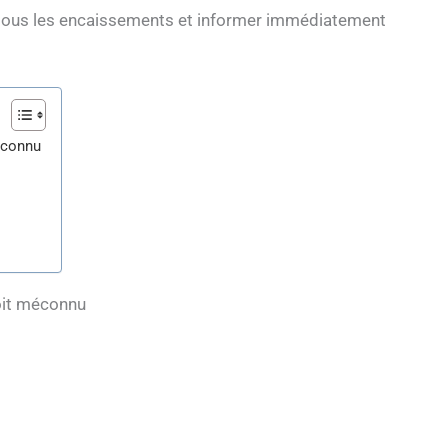
 tous les encaissements et informer immédiatement
éconnu
roit méconnu