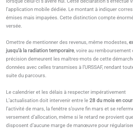
lorsque celui-ci s’avère nul. Cette déclaration s’effectue 
l’application mobile dédiée. Le montant à indiquer corr
émises mais impayées. Cette distinction compte énormémen
versée.
Omettre de mentionner des revenus, même modestes,
e
jusqu’à la radiation temporaire
, voire au remboursement
précision demeurent les maîtres-mots de cette démarche 
données avec celles transmises à l’URSSAF, rendant tout
suite du parcours.
Le calendrier et les délais à respecter impérativement
L’actualisation doit intervenir entre le
28 du mois en cours
l’activité de mars, la fenêtre s’ouvre fin mars et se ref
versement d’allocation, même si le retard ne provient que
disposent d’aucune marge de manœuvre pour régulariser