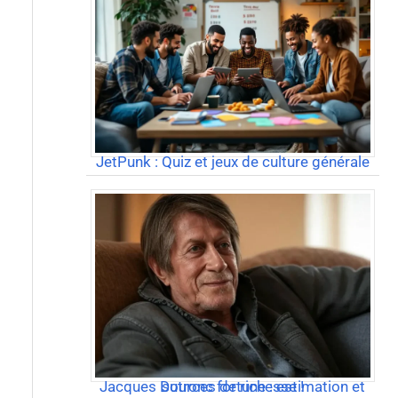
JetPunk : Quiz et jeux de culture générale
Jacques Dutronc fortune : estimation et sources de richesse !