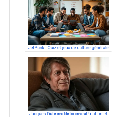
JetPunk : Quiz et jeux de culture générale
Jacques Dutronc fortune : estimation et sources de richesse !