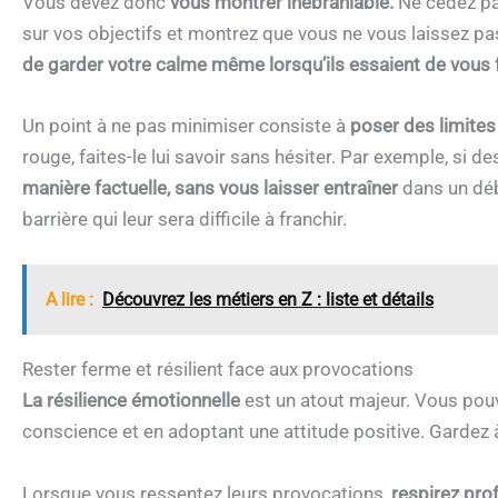
Vous devez donc
vous montrer inébranlable.
Ne cédez pas
sur vos objectifs et montrez que vous ne vous laissez pas
de garder votre calme même lorsqu’ils essaient de vous f
Un point à ne pas minimiser consiste à
poser des limites 
rouge, faites-le lui savoir sans hésiter. Par exemple, si 
manière factuelle, sans vous laisser entraîner
dans un déb
barrière qui leur sera difficile à franchir.
A lire :
Découvrez les métiers en Z : liste et détails
Rester ferme et résilient face aux provocations
La résilience émotionnelle
est un atout majeur. Vous pouve
conscience et en adoptant une attitude positive. Gardez à 
Lorsque vous ressentez leurs provocations,
respirez pro