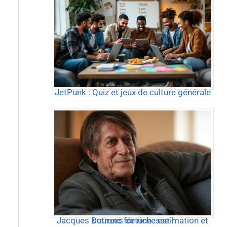
JetPunk : Quiz et jeux de culture générale
Jacques Dutronc fortune : estimation et sources de richesse !