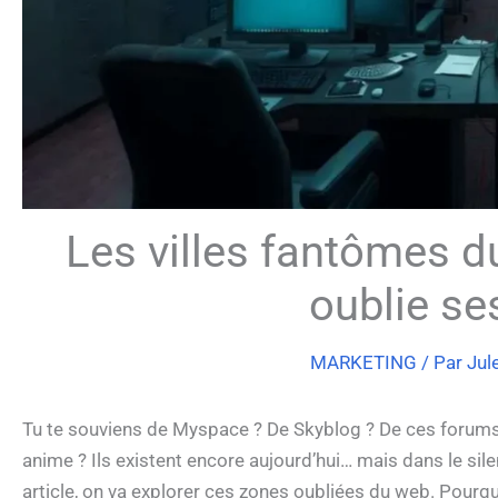
Les villes fantômes d
oublie s
MARKETING
/ Par
Jul
Tu te souviens de Myspace ? De Skyblog ? De ces forums 
anime ? Ils existent encore aujourd’hui… mais dans le sil
article, on va explorer ces zones oubliées du web. Pourq