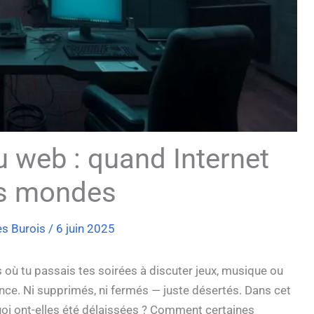
u web : quand Internet
es mondes
es Burois
/
6 juin 2025
où tu passais tes soirées à discuter jeux, musique ou
ence. Ni supprimés, ni fermés — juste désertés. Dans cet
uoi ont-elles été délaissées ? Comment certaines