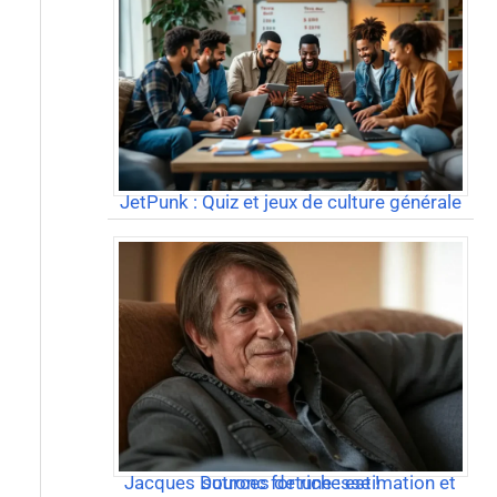
JetPunk : Quiz et jeux de culture générale
Jacques Dutronc fortune : estimation et sources de richesse !