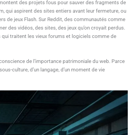
i montent des projets fous pour sauver des fragments de
am, qui aspirent des sites entiers avant leur fermeture, ou
liers de jeux Flash. Sur Reddit, des communautés comme
r des vidéos, des sites, des jeux qu’on croyait perdus.
qui traitent les vieux forums et logiciels comme de
aie conscience de l’importance patrimoniale du web. Parce
e sous-culture, d’un langage, d’un moment de vie