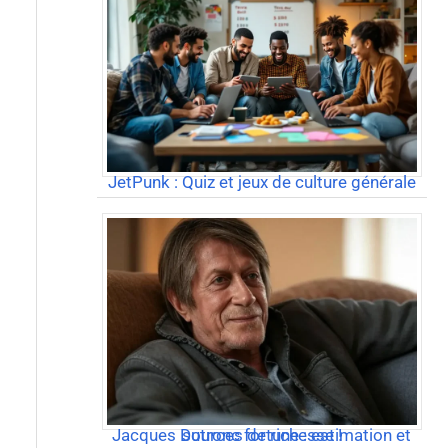
JetPunk : Quiz et jeux de culture générale
Jacques Dutronc fortune : estimation et sources de richesse !