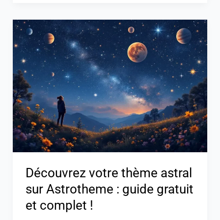
Découvrez
votre
thème
astral
sur
Astrotheme
:
guide
gratuit
et
complet
Découvrez votre thème astral
!
sur Astrotheme : guide gratuit
et complet !