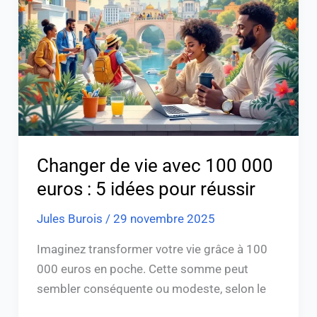
avec
100
000
euros
:
5
idées
pour
Changer de vie avec 100 000
réussir
euros : 5 idées pour réussir
Jules Burois
/
29 novembre 2025
Imaginez transformer votre vie grâce à 100
000 euros en poche. Cette somme peut
sembler conséquente ou modeste, selon le