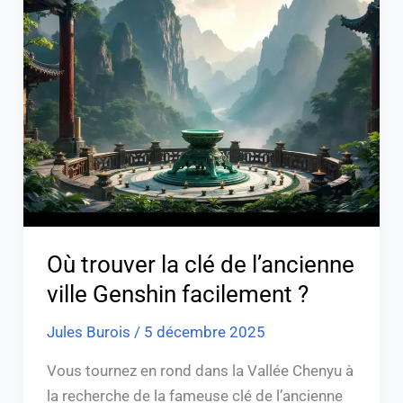
trouver
la
clé
de
l’ancienne
ville
Genshin
facilement
?
Où trouver la clé de l’ancienne
ville Genshin facilement ?
Jules Burois
/
5 décembre 2025
Vous tournez en rond dans la Vallée Chenyu à
la recherche de la fameuse clé de l’ancienne