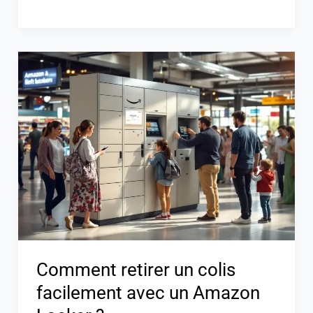
Comment
retirer
un
colis
facilement
avec
un
Amazon
Locker
?
Comment retirer un colis
facilement avec un Amazon