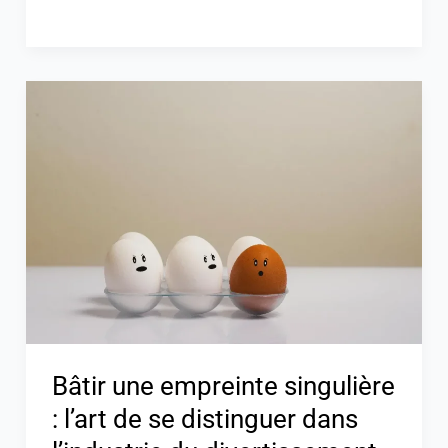
Bâtir
une
empreinte
singulière
:
l’art
de
se
distinguer
dans
l’industrie
Bâtir une empreinte singulière
du
: l’art de se distinguer dans
divertissement