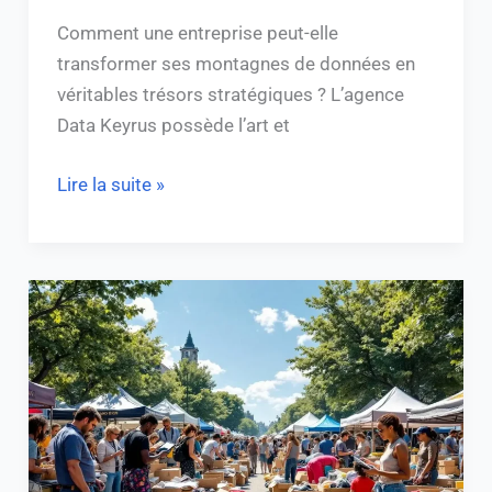
vos
Comment une entreprise peut-elle
données
transformer ses montagnes de données en
en
véritables trésors stratégiques ? L’agence
atouts
Data Keyrus possède l’art et
clés
Lire la suite »
Acheter
des
colis
non
réclamés
France
: