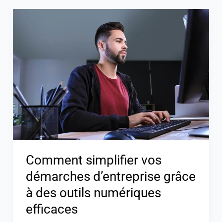
Comment
simplifier
vos
démarches
d’entreprise
grâce
à
des
outils
numériques
efficaces
Comment simplifier vos
démarches d’entreprise grâce
à des outils numériques
efficaces