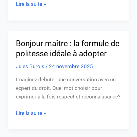
Lire la suite »
Bonjour maître : la formule de
Bonjour
maître
politesse idéale à adopter
:
Jules Burois
/
24 novembre 2025
la
formule
Imaginez débuter une conversation avec un
de
expert du droit. Quel mot choisir pour
politesse
exprimer à la fois respect et reconnaissance?
idéale
à
Lire la suite »
adopter