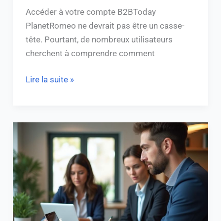
Accéder à votre compte B2BToday
PlanetRomeo ne devrait pas être un casse-
tête. Pourtant, de nombreux utilisateurs
cherchent à comprendre comment
Lire la suite »
Le
classement
des
meilleures
sociétés
de
portage