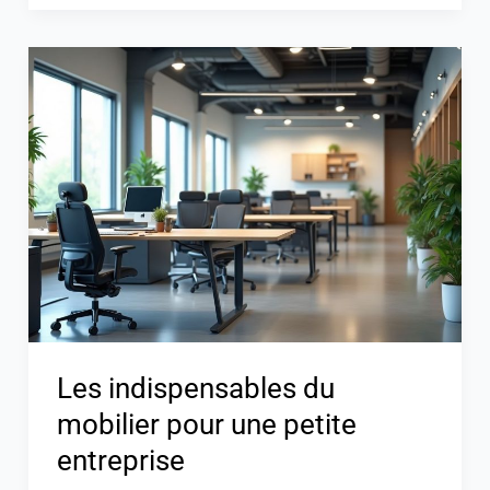
Les
indispensables
du
mobilier
pour
une
petite
entreprise
Les indispensables du
mobilier pour une petite
entreprise