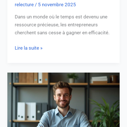
relecture
/
5 novembre 2025
Dans un monde où le temps est devenu une
ressource précieuse, les entrepreneurs
cherchent sans cesse à gagner en efficacité.
Lire la suite »
Avantages
et
inconvénients
du
portage
salarial
par