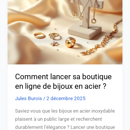
sa
boutique
en
ligne
de
bijoux
en
acier
?
Comment lancer sa boutique
en ligne de bijoux en acier ?
Jules Burois
/
2 décembre 2025
Saviez-vous que les bijoux en acier inoxydable
plaisent à un public large et recherchent
durablement l’élégance ? Lancer une boutique