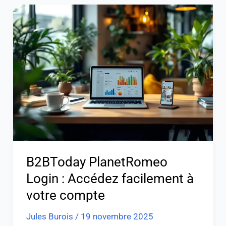
B2BToday
PlanetRomeo
Login
:
Accédez
facilement
à
votre
compte
B2BToday PlanetRomeo
Login : Accédez facilement à
votre compte
Jules Burois
/
19 novembre 2025