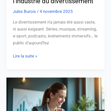
l’industrie du divertissement
Jules Burois
/
4 novembre 2025
Le divertissement n’a jamais été aussi vaste,
ni aussi exigeant. Séries, musique, streaming,
e-sport, podcasts, événements immersifs… le
public d’aujourd’hui
Lire la suite »
Comprendre
le
calcul
du
TJM