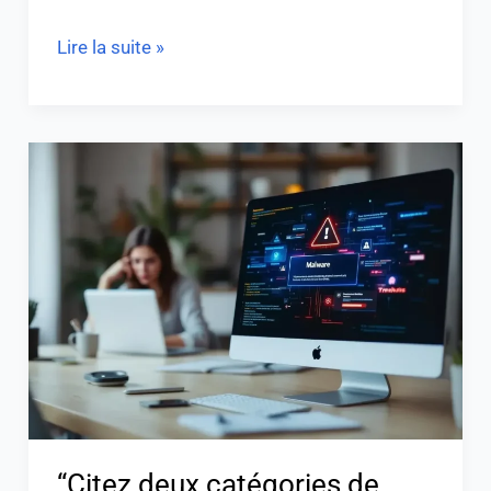
Lire la suite »
“Citez
deux
catégories
de
logiciels
malveillants
facilement
identifiables”
“Citez deux catégories de