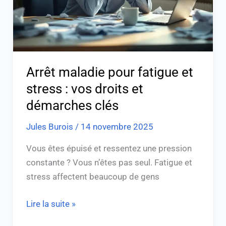
:
vos
droits
et
démarches
Arrêt maladie pour fatigue et
clés
stress : vos droits et
démarches clés
Jules Burois
/
14 novembre 2025
Vous êtes épuisé et ressentez une pression
constante ? Vous n’êtes pas seul. Fatigue et
stress affectent beaucoup de gens
Lire la suite »