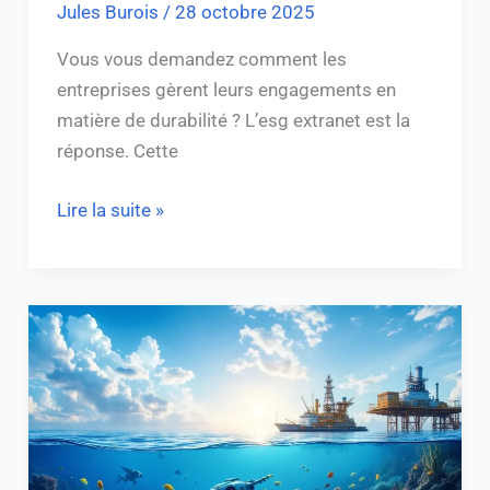
Jules Burois
/
28 octobre 2025
Vous vous demandez comment les
entreprises gèrent leurs engagements en
matière de durabilité ? L’esg extranet est la
réponse. Cette
Lire la suite »
Deep
offshore
technology
:
l’avenir
des