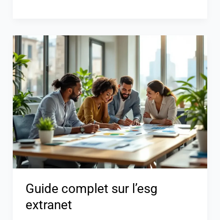
Guide
complet
sur
l’esg
extranet
Guide complet sur l’esg
extranet