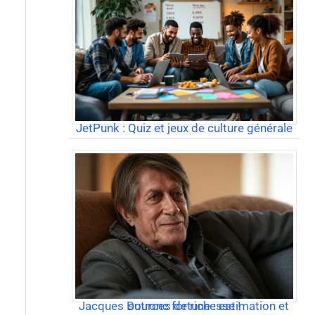
JetPunk : Quiz et jeux de culture générale
Jacques Dutronc fortune : estimation et sources de richesse !