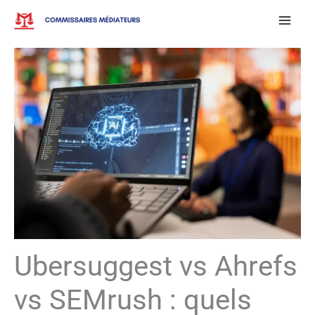
Aller
au
contenu
Ubersuggest vs Ahrefs
vs SEMrush : quels