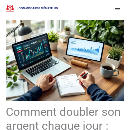
Aller
au
contenu
Comment doubler son
argent chaque jour :