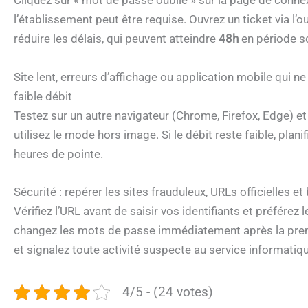
Cliquez sur « mot de passe oublié » sur la page de connex
l’établissement peut être requise. Ouvrez un ticket via l’
réduire les délais, qui peuvent atteindre
48h
en période sc
Site lent, erreurs d’affichage ou application mobile qui 
faible débit
Testez sur un autre navigateur (Chrome, Firefox, Edge) et
utilisez le mode hors image. Si le débit reste faible, pl
heures de pointe.
Sécurité : repérer les sites frauduleux, URLs officielles
Vérifiez l’URL avant de saisir vos identifiants et préférez
changez les mots de passe immédiatement après la pre
et signalez toute activité suspecte au service informati
4/5 - (24 votes)