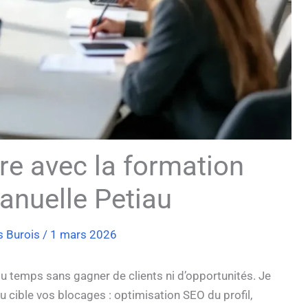
re avec la formation
nuelle Petiau
s Burois
/
1 mars 2026
u temps sans gagner de clients ni d’opportunités. Je
cible vos blocages : optimisation SEO du profil,