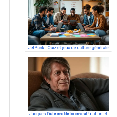
JetPunk : Quiz et jeux de culture générale
Jacques Dutronc fortune : estimation et sources de richesse !