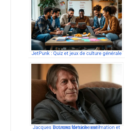
JetPunk : Quiz et jeux de culture générale
Jacques Dutronc fortune : estimation et sources de richesse !