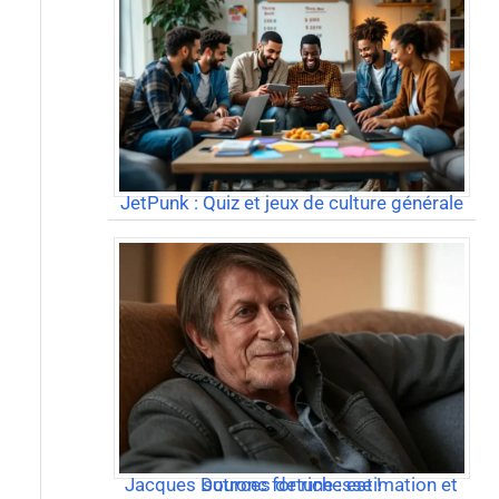
JetPunk : Quiz et jeux de culture générale
Jacques Dutronc fortune : estimation et sources de richesse !