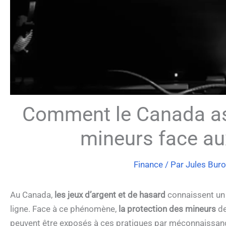
Comment le Canada ass
mineurs face aux
Finance
/ Par
Jules Bur
Au Canada,
les jeux d’argent et de hasard
connaissent un 
ligne. Face à ce phénomène,
la protection des mineurs
de
peuvent être exposés à ces pratiques par méconnaissanc