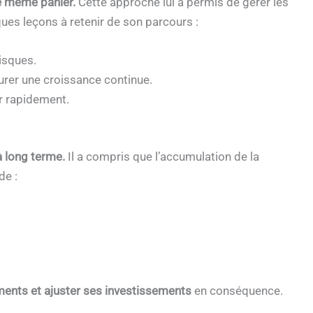
e même panier.
Cette approche lui a permis de gérer les
ues leçons à retenir de son parcours :
risques.
rer une croissance continue.
r rapidement.
à long terme.
Il a compris que l’accumulation de la
de :
ments et ajuster ses investissements
en conséquence.