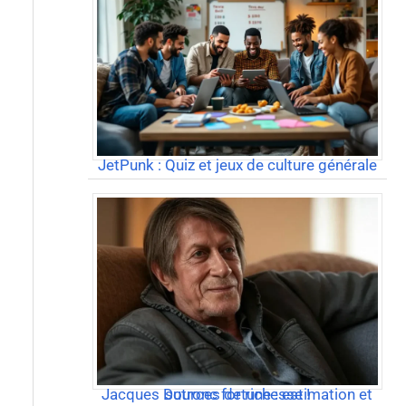
JetPunk : Quiz et jeux de culture générale
Jacques Dutronc fortune : estimation et sources de richesse !