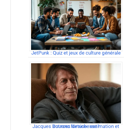
JetPunk : Quiz et jeux de culture générale
Jacques Dutronc fortune : estimation et sources de richesse !