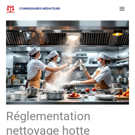
Aller
au
contenu
Réglementation
nettoyage hotte